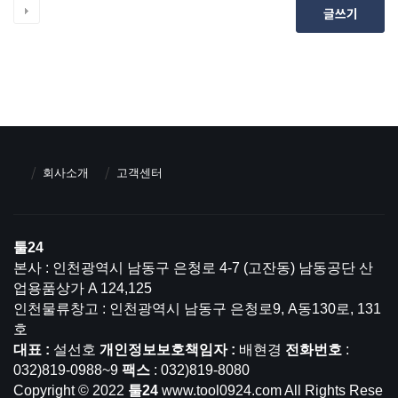
글쓰기
회사소개
고객센터
툴24
본사 : 인천광역시 남동구 은청로 4-7 (고잔동) 남동공단 산
업용품상가 A 124,125
인천물류창고 : 인천광역시 남동구 은청로9, A동130로, 131
호
대표 :
설선호
개인정보보호책임자 :
배현경
전화번호
:
032)819-0988~9
팩스
: 032)819-8080
Copyright © 2022
툴24
www.tool0924.com All Rights Rese