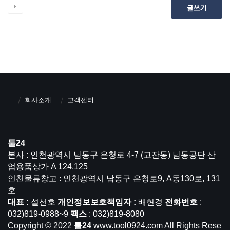
글쓰기
회사소개
고객센터
툴24
본사 : 인천광역시 남동구 은청로 4-7 (고잔동) 남동공단 산
업용품상가 A 124,125
인천물류창고 : 인천광역시 남동구 은청로9, A동130로, 131
호
대표 :
설선호
개인정보보호책임자 :
배현경
전화번호
:
032)819-0988~9
팩스
: 032)819-8080
Copyright © 2022
툴24
www.tool0924.com All Rights Rese