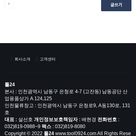
글쓰기
회사소개
고객센터
툴24
본사 : 인천광역시 남동구 은청로 4-7 (고잔동) 남동공단 산
업용품상가 A 124,125
인천물류창고 : 인천광역시 남동구 은청로9, A동130로, 131
호
대표 :
설선호
개인정보보호책임자 :
배현경
전화번호
:
032)819-0988~9
팩스
: 032)819-8080
Copyright © 2022
툴24
www.tool0924.com All Rights Rese