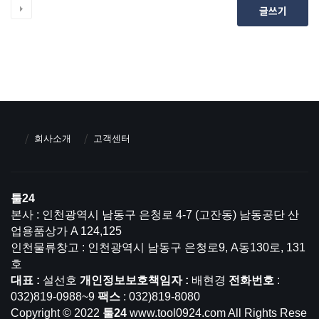
글쓰기
회사소개
고객센터
툴24
본사 : 인천광역시 남동구 은청로 4-7 (고잔동) 남동공단 산
업용품상가 A 124,125
인천물류창고 : 인천광역시 남동구 은청로9, A동130로, 131
호
대표 :
설선호
개인정보보호책임자 :
배현경
전화번호
:
032)819-0988~9
팩스
: 032)819-8080
Copyright © 2022
툴24
www.tool0924.com All Rights Rese