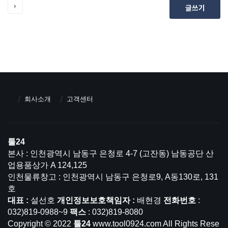
글쓰기
회사소개
고객센터
툴24
본사 : 인천광역시 남동구 은청로 4-7 (고잔동) 남동공단 산
업용품상가 A 124,125
인천물류창고 : 인천광역시 남동구 은청로9, A동130로, 131
호
대표 :
설선호
개인정보보호책임자 :
배현경
전화번호
:
032)819-0988~9
팩스
: 032)819-8080
Copyright © 2022
툴24
www.tool0924.com All Rights Rese