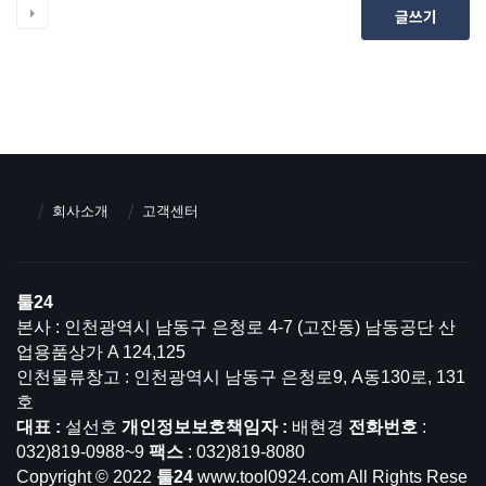
글쓰기
회사소개
고객센터
툴24
본사 : 인천광역시 남동구 은청로 4-7 (고잔동) 남동공단 산
업용품상가 A 124,125
인천물류창고 : 인천광역시 남동구 은청로9, A동130로, 131
호
대표 :
설선호
개인정보보호책임자 :
배현경
전화번호
:
032)819-0988~9
팩스
: 032)819-8080
Copyright © 2022
툴24
www.tool0924.com All Rights Rese