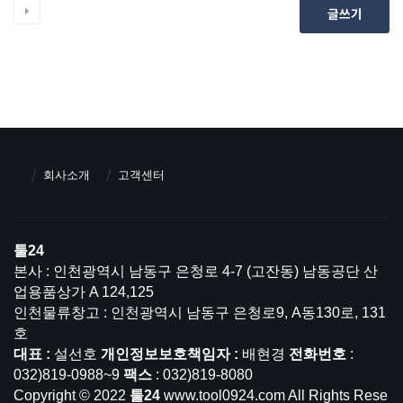
글쓰기
회사소개
고객센터
툴24
본사 : 인천광역시 남동구 은청로 4-7 (고잔동) 남동공단 산
업용품상가 A 124,125
인천물류창고 : 인천광역시 남동구 은청로9, A동130로, 131
호
대표 :
설선호
개인정보보호책임자 :
배현경
전화번호
:
032)819-0988~9
팩스
: 032)819-8080
Copyright © 2022
툴24
www.tool0924.com All Rights Rese