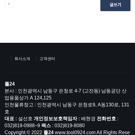
글쓰기
회사소개
고객센터
툴24
본사 : 인천광역시 남동구 은청로 4-7 (고잔동) 남동공단 산
업용품상가 A 124,125
인천물류창고 : 인천광역시 남동구 은청로9, A동130로, 131
호
대표 :
설선호
개인정보보호책임자 :
배현경
전화번호
:
032)819-0988~9
팩스
: 032)819-8080
Copyright © 2022
툴24
www.tool0924.com All Rights Rese