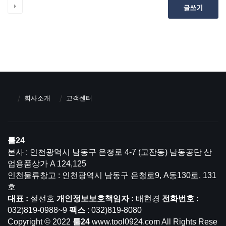
글쓰기
회사소개
고객센터
툴24
본사 : 인천광역시 남동구 은청로 4-7 (고잔동) 남동공단 산
업용품상가 A 124,125
인천물류창고 : 인천광역시 남동구 은청로9, A동130로, 131
호
대표 :
설선호
개인정보보호책임자 :
배현경
전화번호
:
032)819-0988~9
팩스
: 032)819-8080
Copyright © 2022
툴24
www.tool0924.com All Rights Rese