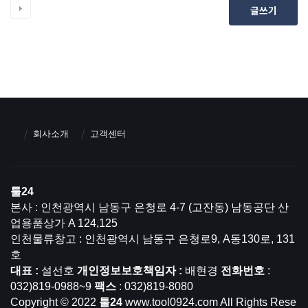
글쓰기
회사소개
고객센터
툴24
본사 : 인천광역시 남동구 은청로 4-7 (고잔동) 남동공단 산
업용품상가 A 124,125
인천물류창고 : 인천광역시 남동구 은청로9, A동130로, 131
호
대표 :
설선호
개인정보보호책임자 :
배현경
전화번호
:
032)819-0988~9
팩스
: 032)819-8080
Copyright © 2022
툴24
www.tool0924.com All Rights Rese